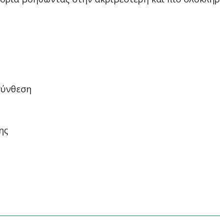
σύνθεση
ης