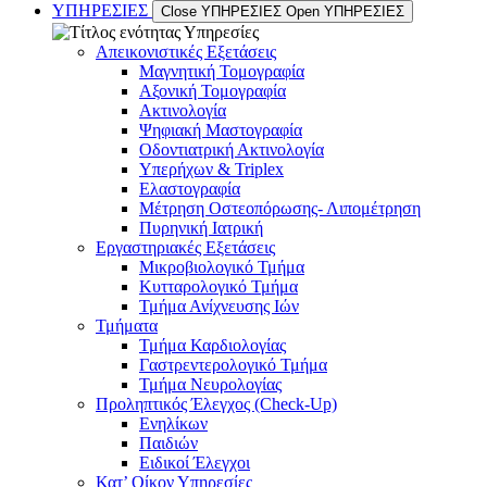
ΥΠΗΡΕΣΙΕΣ
Close ΥΠΗΡΕΣΙΕΣ
Open ΥΠΗΡΕΣΙΕΣ
Απεικονιστικές Εξετάσεις
Μαγνητική Τομογραφία
Αξονική Τομογραφία
Ακτινολογία
Ψηφιακή Μαστογραφία
Οδοντιατρική Ακτινολογία
Υπερήχων & Triplex
Ελαστογραφία
Μέτρηση Οστεοπόρωσης- Λιπομέτρηση
Πυρηνική Ιατρική
Εργαστηριακές Εξετάσεις
Μικροβιολογικό Τμήμα
Κυτταρολογικό Τμήμα
Τμήμα Ανίχνευσης Ιών
Τμήματα
Τμήμα Καρδιολογίας
Γαστρεντερολογικό Τμήμα
Τμήμα Νευρολογίας
Προληπτικός Έλεγχος (Check-Up)
Ενηλίκων
Παιδιών
Ειδικοί Έλεγχοι
Κατ’ Οίκον Υπηρεσίες