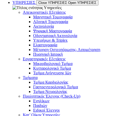
ΥΠΗΡΕΣΙΕΣ
Close ΥΠΗΡΕΣΙΕΣ
Open ΥΠΗΡΕΣΙΕΣ
Απεικονιστικές Εξετάσεις
Μαγνητική Τομογραφία
Αξονική Τομογραφία
Ακτινολογία
Ψηφιακή Μαστογραφία
Οδοντιατρική Ακτινολογία
Υπερήχων & Triplex
Ελαστογραφία
Μέτρηση Οστεοπόρωσης- Λιπομέτρηση
Πυρηνική Ιατρική
Εργαστηριακές Εξετάσεις
Μικροβιολογικό Τμήμα
Κυτταρολογικό Τμήμα
Τμήμα Ανίχνευσης Ιών
Τμήματα
Τμήμα Καρδιολογίας
Γαστρεντερολογικό Τμήμα
Τμήμα Νευρολογίας
Προληπτικός Έλεγχος (Check-Up)
Ενηλίκων
Παιδιών
Ειδικοί Έλεγχοι
Κατ’ Οίκον Υπηρεσίες