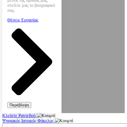
μέλος της ομάδας μας,
στείλτε μας το βιογραφικό
σας.
Θέσεις Εργασίας
Παράβλεψη
Κλείστε Ραντεβού
Ψηφιακός Ιατρικός Φάκελος