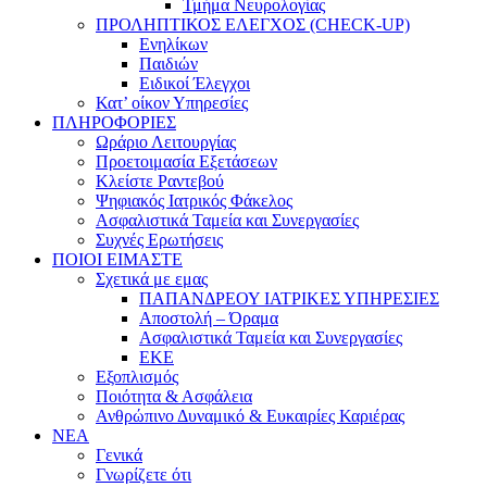
Τμήμα Νευρολογίας
ΠΡΟΛΗΠΤΙΚΟΣ ΕΛΕΓΧΟΣ (CHECK-UP)
Ενηλίκων
Παιδιών
Ειδικοί Έλεγχοι
Κατ’ οίκον Υπηρεσίες
ΠΛΗΡΟΦΟΡΙΕΣ
Ωράριο Λειτουργίας
Προετοιμασία Εξετάσεων
Κλείστε Ραντεβού
Ψηφιακός Ιατρικός Φάκελος
Ασφαλιστικά Ταμεία και Συνεργασίες
Συχνές Ερωτήσεις
ΠΟΙΟΙ ΕΙΜΑΣΤΕ
Σχετικά με εμας
ΠΑΠΑΝΔΡΕΟΥ ΙΑΤΡΙΚΕΣ ΥΠΗΡΕΣΙΕΣ
Αποστολή – Όραμα
Ασφαλιστικά Ταμεία και Συνεργασίες
ΕΚΕ
Εξοπλισμός
Ποιότητα & Ασφάλεια
Ανθρώπινο Δυναμικό & Ευκαιρίες Καριέρας
ΝΕΑ
Γενικά
Γνωρίζετε ότι