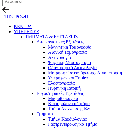
ΕΠΙΣΤΡΟΦΗ
ΚΕΝΤΡΑ
ΥΠΗΡΕΣΙΕΣ
ΤΜΗΜΑΤΑ & ΕΞΕΤΑΣΕΙΣ
Απεικονιστικές Εξετάσεις
Μαγνητική Τομογραφία
Αξονική Τομογραφία
Ακτινολογία
Ψηφιακή Μαστογραφία
Οδοντιατρική Ακτινολογία
Μέτρηση Οστεοπόρωσης- Λιπομέτρηση
Υπερήχων και Triplex
Ελαστογραφία
Πυρηνική Ιατρική
Εργαστηριακές Εξετάσεις
Μικροβιολογικό
Κυτταρολογικό Τμήμα
Τμήμα Ανίχνευσης Ιών
Τμήματα
Τμήμα Καρδιολογίας
Γαστρεντερολογικό Τμήμα