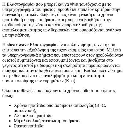
Η Ελαστογραφία- που μπορεί και να γίνει ταυτόχρονα με το
υπερηχογράφημα του ήπατος- προσθέτει επιπλέον κριτήρια στην
διάγνωση ηπατικών βλαβών , όπως είναι η ίνωση από χρόνια
ηπατίτιδα ή η κίρρωση ήπατος και μπορεί να βοηθήσει στην
σταδιοποίηση της νόσου και στην παρακολούθηση της
αποτελεσματικότητας των θεραπειών που εφαρμόζονται ανάλογα
με την πάθηση.
Η
shear
wave
Ελαστογραφία είναι πολύ χρήσιμη τεχνική που
επιτρέπει την αξιολόγηση της τυχόν ακαμψίας του ιστού. Μελετά
τα υπερηχογραφικά σήματα που επιστρέφουν στον ηχοβολέα όταν
οι ιστοί συμπιέζονται και αποσυμπιέζονται και βασίζεται στο
γεγονός ότι ιστοί με διαφορετική σκληρότητα παραμορφώνονται
διαφορετικά όταν ασκηθεί πάνω τους πίεση. Βασικό πλεονέκτημα
της μεθόδου είναι η επαναληψιμότητα και η δυνατότητα
ποσοτικοποίησης των ευρημάτων (Kpa).
Όλοι οι ασθενείς που πάσχουν από χρόνια πάθηση του ήπατος
όπως:
Χρόνια ηπατίτιδα οποιασδήποτε αιτιολογίας (B, C,
αυτοάνοσο),
Αλκοολική ηπατίτιδα
Μη αλκοολική στεάτωση του ήπατος
Στεατοηπατίτιδα