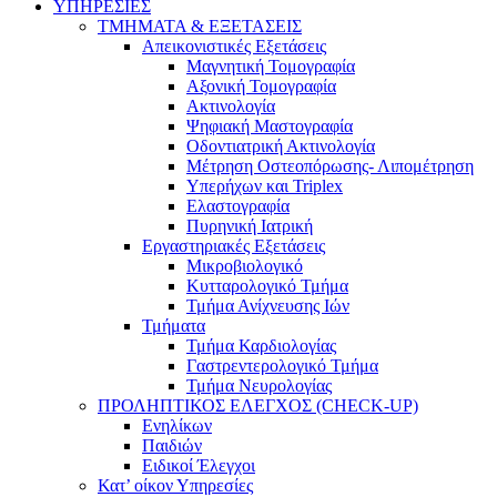
ΥΠΗΡΕΣΙΕΣ
ΤΜΗΜΑΤΑ & ΕΞΕΤΑΣΕΙΣ
Απεικονιστικές Εξετάσεις
Μαγνητική Τομογραφία
Αξονική Τομογραφία
Ακτινολογία
Ψηφιακή Μαστογραφία
Οδοντιατρική Ακτινολογία
Μέτρηση Οστεοπόρωσης- Λιπομέτρηση
Υπερήχων και Triplex
Ελαστογραφία
Πυρηνική Ιατρική
Εργαστηριακές Εξετάσεις
Μικροβιολογικό
Κυτταρολογικό Τμήμα
Τμήμα Ανίχνευσης Ιών
Τμήματα
Τμήμα Καρδιολογίας
Γαστρεντερολογικό Τμήμα
Τμήμα Νευρολογίας
ΠΡΟΛΗΠΤΙΚΟΣ ΕΛΕΓΧΟΣ (CHECK-UP)
Ενηλίκων
Παιδιών
Ειδικοί Έλεγχοι
Κατ’ οίκον Υπηρεσίες