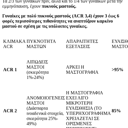
Τα 2/3 των γυναικών πριν, αλλά και το 1/4 των γυναικών μετά την
εμμηνόπαυση, έχουν
πυκνούς μαστούς.
Γυναίκες με πολύ πυκνούς μαστούς (
ACR
3,4) έχουν 3 έως 6
φορές περισσότερες πιθανότητες να αναπτύξουν καρκίνο
μαστού σε σχέση με τις υπόλοιπες γυναίκες.
ΚΛΙΜΑΚΑ
ΠΥΚΝΟΤΗΤΑ
ΑΠΑΡΑΙΤΗΤΕΣ
ΕΥΑΙΣΘ
ACR
ΜΑΣΤΩΝ
ΕΞΕΤΑΣΕΙΣ
ΜΑΣΤΟ
ΛΙΠΩΔΕΙΣ
ΜΑΣΤΟΙ
ΑΡΚΕΙ Η
ACR 1
>95%
(σκιερότητα
ΜΑΣΤΟΓΡΑΦΙΑ
1%-24%)
Η ΜΑΣΤΟΓΡΑΦΙΑ
ΑΝΟΜΟΙΟΓΕΝΕΙΣ
ΕΧΕΙ ΛΙΓΟ
ΜΑΣΤΟΙ
ΜΙΚΡΟΤΕΡΗ
(Διάσπαρτα
ΕΥΑΙΣΘΗΣΙΑ (ΤΟ
ACR 2
85%
ινοαδενικά στοιχεία,
ΥΠΕΡΗΧΟΓΡΑΦΗΜΑ
σκιερότητα 25%-
ΧΡΕΙΑΖΕΤΑΙ ΣΕ
49%)
ΟΡΙΣΜΕΝΕΣ