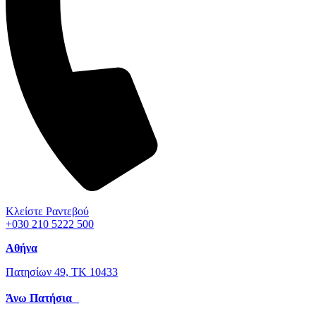
Κλείστε Ραντεβού
+030 210 5222 500
Αθήνα
Πατησίων 49, ΤΚ 10433
Άνω Πατήσια