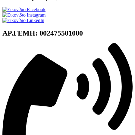
ΑΡ.ΓΕΜΗ: 002475501000