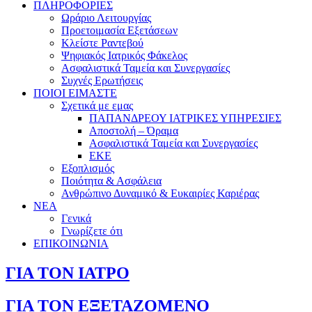
ΠΛΗΡΟΦΟΡΙΕΣ
Ωράριο Λειτουργίας
Προετοιμασία Εξετάσεων
Κλείστε Ραντεβού
Ψηφιακός Ιατρικός Φάκελος
Ασφαλιστικά Ταμεία και Συνεργασίες
Συχνές Ερωτήσεις
ΠΟΙΟΙ ΕΙΜΑΣΤΕ
Σχετικά με εμας
ΠΑΠΑΝΔΡΕΟΥ ΙΑΤΡΙΚΕΣ ΥΠΗΡΕΣΙΕΣ
Αποστολή – Όραμα
Ασφαλιστικά Ταμεία και Συνεργασίες
ΕΚΕ
Εξοπλισμός
Ποιότητα & Ασφάλεια
Ανθρώπινο Δυναμικό & Ευκαιρίες Καριέρας
ΝΕΑ
Γενικά
Γνωρίζετε ότι
ΕΠΙΚΟΙΝΩΝΙΑ
ΓΙΑ ΤΟΝ ΙΑΤΡΟ
ΓΙΑ ΤΟΝ ΕΞΕΤΑΖΟΜΕΝΟ