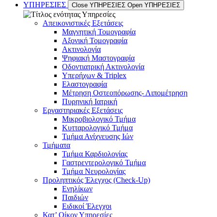
ΥΠΗΡΕΣΙΕΣ
Close ΥΠΗΡΕΣΙΕΣ
Open ΥΠΗΡΕΣΙΕΣ
Απεικονιστικές Εξετάσεις
Μαγνητική Τομογραφία
Αξονική Τομογραφία
Ακτινολογία
Ψηφιακή Μαστογραφία
Οδοντιατρική Ακτινολογία
Υπερήχων & Triplex
Ελαστογραφία
Μέτρηση Οστεοπόρωσης- Λιπομέτρηση
Πυρηνική Ιατρική
Εργαστηριακές Εξετάσεις
Μικροβιολογικό Τμήμα
Κυτταρολογικό Τμήμα
Τμήμα Ανίχνευσης Ιών
Τμήματα
Τμήμα Καρδιολογίας
Γαστρεντερολογικό Τμήμα
Τμήμα Νευρολογίας
Προληπτικός Έλεγχος (Check-Up)
Ενηλίκων
Παιδιών
Ειδικοί Έλεγχοι
Κατ’ Οίκον Υπηρεσίες