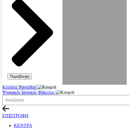
Παράβλεψη
Κλείστε Ραντεβού
Ψηφιακός Ιατρικός Φάκελος
ΕΠΙΣΤΡΟΦΗ
ΚΕΝΤΡΑ