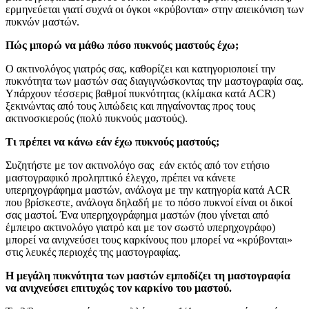
ερμηνεύεται γιατί συχνά οι όγκοι «κρύβονται» στην απεικόνιση των
πυκνών μαστών.
Πώς μπορώ να μάθω πόσο πυκνούς μαστούς έχω;
Ο ακτινολόγος γιατρός σας, καθορίζει και κατηγοριοποιεί την
πυκνότητα των μαστών σας διαγιγνώσκοντας την μαστογραφία σας.
Υπάρχουν τέσσερις βαθμοί πυκνότητας (κλίμακα κατά ACR)
ξεκινώντας από τους λιπώδεις και πηγαίνοντας προς τους
ακτινοσκιερούς (πολύ πυκνούς μαστούς).
Τι πρέπει να κάνω εάν έχω πυκνούς μαστούς;
Συζητήστε με τον ακτινολόγο σας εάν εκτός από τον ετήσιο
μαστογραφικό προληπτικό έλεγχο, πρέπει να κάνετε
υπερηχογράφημα μαστών, ανάλογα με την κατηγορία κατά ACR
που βρίσκεστε, ανάλογα δηλαδή με το πόσο πυκνοί είναι οι δικοί
σας μαστοί. Ένα υπερηχογράφημα μαστών (που γίνεται από
έμπειρο ακτινολόγο γιατρό και με τον σωστό υπερηχογράφο)
μπορεί να ανιχνεύσει τους καρκίνους που μπορεί να «κρύβονται»
στις λευκές περιοχές της μαστογραφίας.
Η μεγάλη πυκνότητα των μαστών εμποδίζει τη μαστογραφία
να ανιχνεύσει επιτυχώς τον καρκίνο του μαστού.