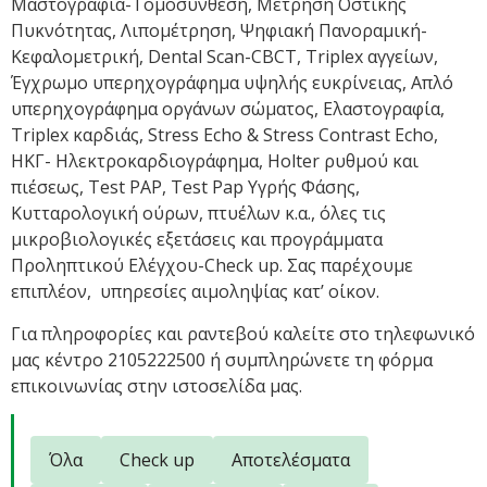
Μαστογραφία-Τομοσύνθεση, Μέτρηση Οστικής
Πυκνότητας, Λιπομέτρηση, Ψηφιακή Πανοραμική-
Κεφαλομετρική, Dental Scan-CBCT, Τriplex αγγείων,
Έγχρωμο υπερηχογράφημα υψηλής ευκρίνειας, Απλό
υπερηχογράφημα oργάνων σώματος, Ελαστογραφία,
Triplex καρδιάς, Stress Echo & Stress Contrast Echo,
ΗΚΓ- Ηλεκτροκαρδιογράφημα, Ηοlter ρυθμού και
πιέσεως, Test PAP, Test Pap Υγρής Φάσης,
Kυτταρολογική ούρων, πτυέλων κ.α., όλες τις
μικροβιολογικές εξετάσεις και προγράμματα
Προληπτικού Ελέγχου-Check up. Σας παρέχουμε
επιπλέον, υπηρεσίες αιμοληψίας κατ’ οίκον.
Για πληροφορίες και ραντεβού καλείτε στο τηλεφωνικό
μας κέντρο 2105222500 ή συμπληρώνετε τη φόρμα
επικοινωνίας στην ιστοσελίδα μας.
Όλα
Check up
Αποτελέσματα