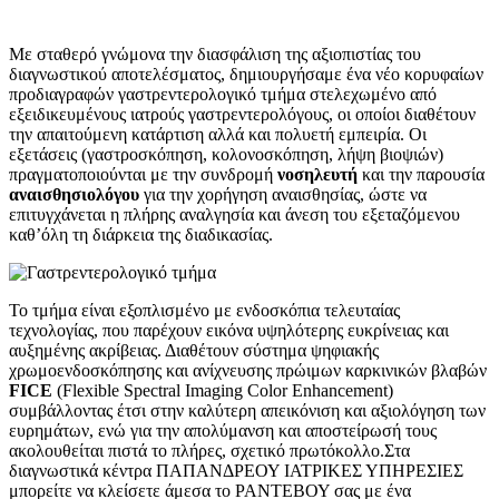
Με σταθερό γνώμονα την διασφάλιση της αξιοπιστίας του
διαγνωστικού αποτελέσματος, δημιουργήσαμε ένα νέο κορυφαίων
προδιαγραφών γαστρεντερολογικό τμήμα στελεχωμένο από
εξειδικευμένους ιατρούς γαστρεντερολόγους, οι οποίοι διαθέτουν
την απαιτούμενη κατάρτιση αλλά και πολυετή εμπειρία. Οι
εξετάσεις (γαστροσκόπηση, κολονοσκόπηση, λήψη βιοψιών)
πραγματοποιούνται με την συνδρομή
νοσηλευτή
και την παρουσία
αναισθησιολόγου
για την χορήγηση αναισθησίας, ώστε να
επιτυγχάνεται η πλήρης αναλγησία και άνεση του εξεταζόμενου
καθ’όλη τη διάρκεια της διαδικασίας.
Το τμήμα είναι εξοπλισμένο με ενδοσκόπια τελευταίας
τεχνολογίας, που παρέχουν εικόνα υψηλότερης ευκρίνειας και
αυξημένης ακρίβειας. Διαθέτουν σύστημα ψηφιακής
χρωμοενδοσκόπησης και ανίχνευσης πρώιμων καρκινικών βλαβών
FICE
(Flexible Spectral Imaging Color Enhancement)
συμβάλλοντας έτσι στην καλύτερη απεικόνιση και αξιολόγηση των
ευρημάτων, ενώ για την απολύμανση και αποστείρωσή τους
ακολουθείται πιστά το πλήρες, σχετικό πρωτόκολλο.Στα
διαγνωστικά κέντρα ΠΑΠΑΝΔΡΕΟΥ ΙΑΤΡΙΚΕΣ ΥΠΗΡΕΣΙΕΣ
μπορείτε να κλείσετε άμεσα το ΡΑΝΤΕΒΟΥ σας με ένα