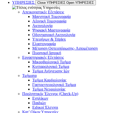
ΥΠΗΡΕΣΙΕΣ
Close ΥΠΗΡΕΣΙΕΣ
Open ΥΠΗΡΕΣΙΕΣ
Απεικονιστικές Εξετάσεις
Μαγνητική Τομογραφία
Αξονική Τομογραφία
Ακτινολογία
Ψηφιακή Μαστογραφία
Οδοντιατρική Ακτινολογία
Υπερήχων & Triplex
Ελαστογραφία
Μέτρηση Οστεοπόρωσης- Λιπομέτρηση
Πυρηνική Ιατρική
Εργαστηριακές Εξετάσεις
Μικροβιολογικό Τμήμα
Κυτταρολογικό Τμήμα
Τμήμα Ανίχνευσης Ιών
Τμήματα
Τμήμα Καρδιολογίας
Γαστρεντερολογικό Τμήμα
Τμήμα Νευρολογίας
Προληπτικός Έλεγχος (Check-Up)
Ενηλίκων
Παιδιών
Ειδικοί Έλεγχοι
Κατ’ Οίκον Υπηρεσίες