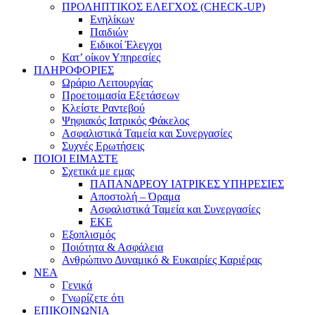
ΠΡΟΛΗΠΤΙΚΟΣ ΕΛΕΓΧΟΣ (CHECK-UP)
Ενηλίκων
Παιδιών
Ειδικοί Έλεγχοι
Κατ’ οίκον Υπηρεσίες
ΠΛΗΡΟΦΟΡΙΕΣ
Ωράριο Λειτουργίας
Προετοιμασία Εξετάσεων
Κλείστε Ραντεβού
Ψηφιακός Ιατρικός Φάκελος
Ασφαλιστικά Ταμεία και Συνεργασίες
Συχνές Ερωτήσεις
ΠΟΙΟΙ ΕΙΜΑΣΤΕ
Σχετικά με εμας
ΠΑΠΑΝΔΡΕΟΥ ΙΑΤΡΙΚΕΣ ΥΠΗΡΕΣΙΕΣ
Αποστολή – Όραμα
Ασφαλιστικά Ταμεία και Συνεργασίες
ΕΚΕ
Εξοπλισμός
Ποιότητα & Ασφάλεια
Ανθρώπινο Δυναμικό & Ευκαιρίες Καριέρας
ΝΕΑ
Γενικά
Γνωρίζετε ότι
ΕΠΙΚΟΙΝΩΝΙΑ