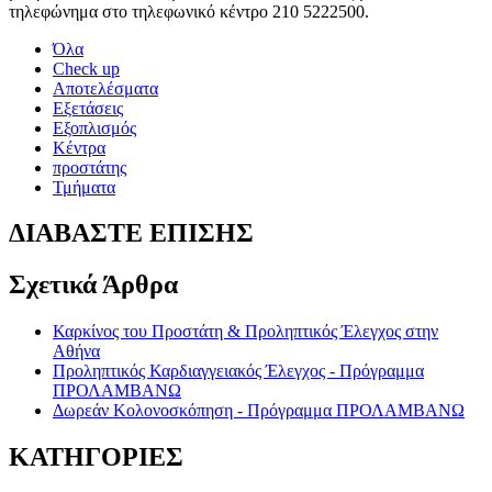
τηλεφώνημα στο τηλεφωνικό κέντρο 210 5222500.
Όλα
Check up
Αποτελέσματα
Εξετάσεις
Εξοπλισμός
Κέντρα
προστάτης
Τμήματα
ΔΙΑΒΑΣΤΕ ΕΠΙΣΗΣ
Σχετικά Άρθρα
Καρκίνος του Προστάτη & Προληπτικός Έλεγχος στην
Αθήνα
Προληπτικός Καρδιαγγειακός Έλεγχος - Πρόγραμμα
ΠΡΟΛΑΜΒΑΝΩ
Δωρεάν Κολονοσκόπηση - Πρόγραμμα ΠΡΟΛΑΜΒΑΝΩ
ΚΑΤΗΓΟΡΙΕΣ