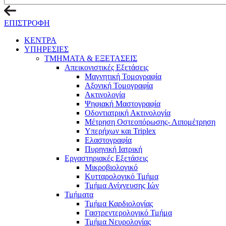
ΕΠΙΣΤΡΟΦΗ
ΚΕΝΤΡΑ
ΥΠΗΡΕΣΙΕΣ
ΤΜΗΜΑΤΑ & ΕΞΕΤΑΣΕΙΣ
Απεικονιστικές Εξετάσεις
Μαγνητική Τομογραφία
Αξονική Τομογραφία
Ακτινολογία
Ψηφιακή Μαστογραφία
Οδοντιατρική Ακτινολογία
Μέτρηση Οστεοπόρωσης- Λιπομέτρηση
Υπερήχων και Triplex
Ελαστογραφία
Πυρηνική Ιατρική
Εργαστηριακές Εξετάσεις
Μικροβιολογικό
Κυτταρολογικό Τμήμα
Τμήμα Ανίχνευσης Ιών
Τμήματα
Τμήμα Καρδιολογίας
Γαστρεντερολογικό Τμήμα
Τμήμα Νευρολογίας