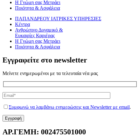
Η Γνώμη σας Μετράει
Ποιότητα & Ασφάλεια
ΠΑΠΑΝΔΡΕΟΥ ΙΑΤΡΙΚΕΣ ΥΠΗΡΕΣΙΕΣ
Κέντρα
Ανθρώπινο Δυναμικό &
Ευκαιρίες Καριέρας
Η Γνώμη σας Μετράει
Ποιότητα & Ασφάλεια
Εγγραφείτε στο newsletter
Μείνετε ενημερωμένοι με τα τελευταία νέα μας
Συμφωνώ να λαμβάνω ενημερώσεις και Newsletter με email
.
ΑΡ.ΓΕΜΗ: 002475501000