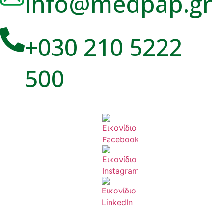
info@medpap.gr
+030 210 5222
500