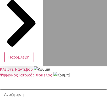
Παράβλεψη
Κλείστε Ραντεβού
Ψηφιακός Ιατρικός Φάκελος