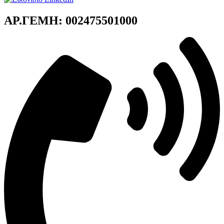
ΑΡ.ΓΕΜΗ: 002475501000