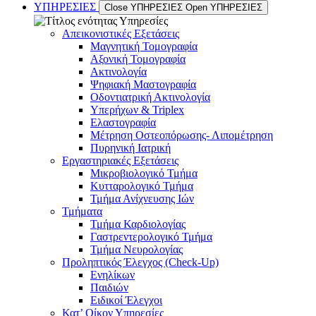
ΥΠΗΡΕΣΙΕΣ
Close ΥΠΗΡΕΣΙΕΣ
Open ΥΠΗΡΕΣΙΕΣ
Απεικονιστικές Εξετάσεις
Μαγνητική Τομογραφία
Αξονική Τομογραφία
Ακτινολογία
Ψηφιακή Μαστογραφία
Οδοντιατρική Ακτινολογία
Υπερήχων & Triplex
Ελαστογραφία
Μέτρηση Οστεοπόρωσης- Λιπομέτρηση
Πυρηνική Ιατρική
Εργαστηριακές Εξετάσεις
Μικροβιολογικό Τμήμα
Κυτταρολογικό Τμήμα
Τμήμα Ανίχνευσης Ιών
Τμήματα
Τμήμα Καρδιολογίας
Γαστρεντερολογικό Τμήμα
Τμήμα Νευρολογίας
Προληπτικός Έλεγχος (Check-Up)
Ενηλίκων
Παιδιών
Ειδικοί Έλεγχοι
Κατ’ Οίκον Υπηρεσίες