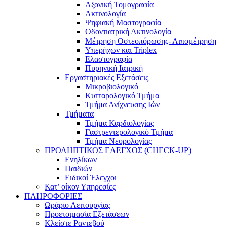
Αξονική Τομογραφία
Ακτινολογία
Ψηφιακή Μαστογραφία
Οδοντιατρική Ακτινολογία
Μέτρηση Οστεοπόρωσης- Λιπομέτρηση
Υπερήχων και Triplex
Ελαστογραφία
Πυρηνική Ιατρική
Εργαστηριακές Εξετάσεις
Μικροβιολογικό
Κυτταρολογικό Τμήμα
Τμήμα Ανίχνευσης Ιών
Τμήματα
Τμήμα Καρδιολογίας
Γαστρεντερολογικό Τμήμα
Τμήμα Νευρολογίας
ΠΡΟΛΗΠΤΙΚΟΣ ΕΛΕΓΧΟΣ (CHECK-UP)
Ενηλίκων
Παιδιών
Ειδικοί Έλεγχοι
Κατ’ οίκον Υπηρεσίες
ΠΛΗΡΟΦΟΡΙΕΣ
Ωράριο Λειτουργίας
Προετοιμασία Εξετάσεων
Κλείστε Ραντεβού