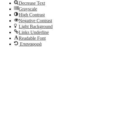
Decrease Text
Grayscale
High Contrast
Negative Contrast
Light Background
Links Underline
Readable Font
Επαναφορά